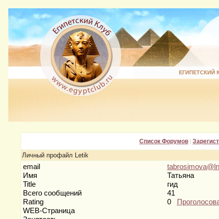
ЕГИПЕТСКИЙ 
Список Форумов
|
Зарегис
Личный профайл Letik
email
tabrosimova@ln
Имя
Татьяна
Title
гид
Всего сообщений
41
Rating
0
Проголосов
WEB-Страница