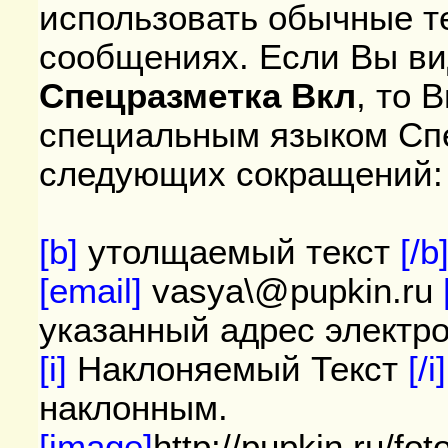
использовать обычные т
сообщениях. Если Вы ви
Спецразметка Вкл
, то 
специальным языком Спе
следующих сокращений:
[b]
утолщаемый текст
[/b
[email]
vasya\@pupkin.ru
указанный адрес электро
[i]
Наклоняемый Текст
[/i
наклонным.
[image]
http://pupkin.ru/foto