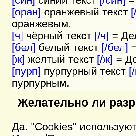
[син]
синий текст
[/син]
=
[оран]
оранжевый текст
[
оранжевым.
[ч]
чёрный текст
[/ч]
= Де
[бел]
белый текст
[/бел]
[ж]
жёлтый текст
[/ж]
= Д
[пурп]
пурпурный текст
[
пурпурным.
Желательно ли разр
Да. "Cookies" использую