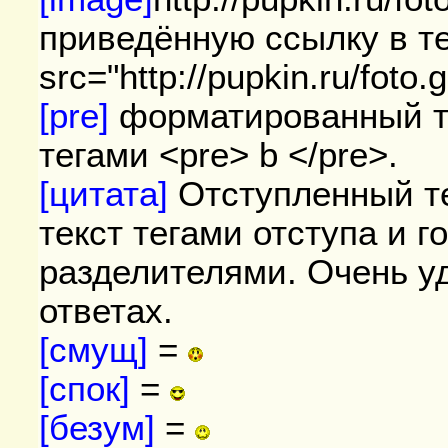
приведённую ссылку в те
src="http://pupkin.ru/foto.g
[pre]
форматированный 
тегами <pre> b </pre>.
[цитата]
Отступленный т
текст тегами отступа и 
разделителями. Очень у
ответах.
[смущ]
=
[спок]
=
[безум]
=