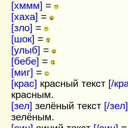
[хммм]
=
[хаха]
=
[зло]
=
[шок]
=
[улыб]
=
[бебе]
=
[миг]
=
[крас]
красный текст
[/кр
красным.
[зел]
зелёный текст
[/зел
зелёным.