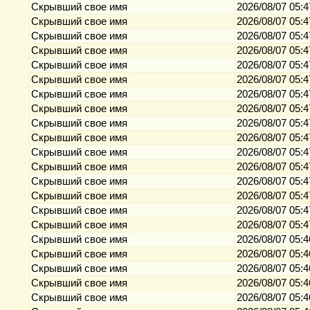
Скрывший свое имя
2026/08/07 05:4
Скрывший свое имя
2026/08/07 05:4
Скрывший свое имя
2026/08/07 05:4
Скрывший свое имя
2026/08/07 05:4
Скрывший свое имя
2026/08/07 05:4
Скрывший свое имя
2026/08/07 05:4
Скрывший свое имя
2026/08/07 05:4
Скрывший свое имя
2026/08/07 05:4
Скрывший свое имя
2026/08/07 05:4
Скрывший свое имя
2026/08/07 05:4
Скрывший свое имя
2026/08/07 05:4
Скрывший свое имя
2026/08/07 05:4
Скрывший свое имя
2026/08/07 05:4
Скрывший свое имя
2026/08/07 05:4
Скрывший свое имя
2026/08/07 05:4
Скрывший свое имя
2026/08/07 05:4
Скрывший свое имя
2026/08/07 05:4
Скрывший свое имя
2026/08/07 05:4
Скрывший свое имя
2026/08/07 05:4
Скрывший свое имя
2026/08/07 05:4
Скрывший свое имя
2026/08/07 05:4