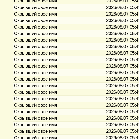
Скрывший свое имя
2026/08/07 05:4
Скрывший свое имя
2026/08/07 05:4
Скрывший свое имя
2026/08/07 05:4
Скрывший свое имя
2026/08/07 05:4
Скрывший свое имя
2026/08/07 05:4
Скрывший свое имя
2026/08/07 05:4
Скрывший свое имя
2026/08/07 05:4
Скрывший свое имя
2026/08/07 05:4
Скрывший свое имя
2026/08/07 05:4
Скрывший свое имя
2026/08/07 05:4
Скрывший свое имя
2026/08/07 05:4
Скрывший свое имя
2026/08/07 05:4
Скрывший свое имя
2026/08/07 05:4
Скрывший свое имя
2026/08/07 05:4
Скрывший свое имя
2026/08/07 05:4
Скрывший свое имя
2026/08/07 05:4
Скрывший свое имя
2026/08/07 05:4
Скрывший свое имя
2026/08/07 05:4
Скрывший свое имя
2026/08/07 05:4
Скрывший свое имя
2026/08/07 05:4
Скрывший свое имя
2026/08/07 05:4
Скрывший свое имя
2026/08/07 05:4