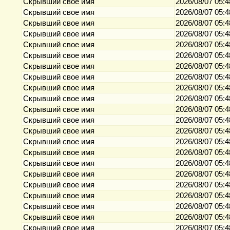
Скрывший свое имя
2026/08/07 05:4
Скрывший свое имя
2026/08/07 05:4
Скрывший свое имя
2026/08/07 05:4
Скрывший свое имя
2026/08/07 05:4
Скрывший свое имя
2026/08/07 05:4
Скрывший свое имя
2026/08/07 05:4
Скрывший свое имя
2026/08/07 05:4
Скрывший свое имя
2026/08/07 05:4
Скрывший свое имя
2026/08/07 05:4
Скрывший свое имя
2026/08/07 05:4
Скрывший свое имя
2026/08/07 05:4
Скрывший свое имя
2026/08/07 05:4
Скрывший свое имя
2026/08/07 05:4
Скрывший свое имя
2026/08/07 05:4
Скрывший свое имя
2026/08/07 05:4
Скрывший свое имя
2026/08/07 05:4
Скрывший свое имя
2026/08/07 05:4
Скрывший свое имя
2026/08/07 05:4
Скрывший свое имя
2026/08/07 05:4
Скрывший свое имя
2026/08/07 05:4
Скрывший свое имя
2026/08/07 05:4
Скрывший свое имя
2026/08/07 05:4