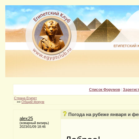
ЕГИПЕТСКИЙ 
Список Форумов
|
Зарегис
Страна Египет
>>
Общий форум
Погода на рубеже января и ф
alex25
(коварный визирь)
2023/01/09 18:46