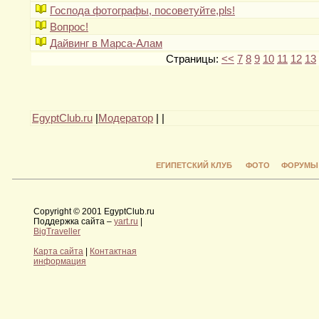
Господа фотографы, посоветуйте,pls!
Вопрос!
Дайвинг в Марса-Алам
Страницы:
<<
7
8
9
10
11
12
13
EgyptClub.ru
|
Модератор
|
|
ЕГИПЕТСКИЙ КЛУБ
ФОТО
ФОРУМЫ
Copyright © 2001 EgyptClub.ru
Поддержка сайта –
yart.ru
|
BigTraveller
Карта сайта
|
Контактная
информация