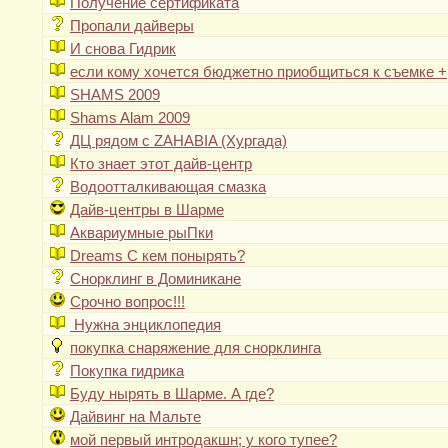
Получение сертификата
Пропали дайверы
И снова Гидрик
если кому хочется бюджетно приобщиться к съемке +
SHAMS 2009
Shams Alam 2009
ДЦ рядом с ZAHABIA (Хургада)
Кто знает этот дайв-центр
Водоотталкивающая смазка
Дайв-центры в Шарме
Аквариумные рыПки
Dreams С кем понырять?
Снорклинг в Доминикане
Cрочно вопрос!!!
Нужна энциклопедия
покупка снаряжение для снорклинга
Покупка гидрика
Буду нырять в Шарме. А где?
Дайвинг на Мальте
мой первый интродакшн; у кого тупее?