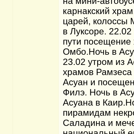
на мини-автобус
карнакский храм
царей, колоссы 
в Луксоре. 22.02
пути посещение
Омбо.Ночь в Асу
23.02 утром из 
храмов Рамзеса 
Асуан и посещен
Филэ. Ночь в Ас
Асуана в Каир.Но
пирамидам некр
Саладина и мече
национальный ег