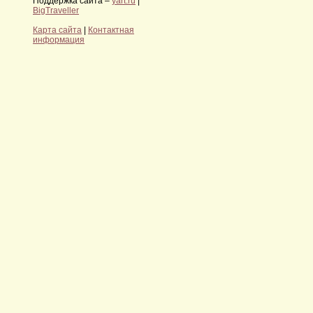
Поддержка сайта –
yart.ru
|
BigTraveller
Карта сайта
|
Контактная
информация