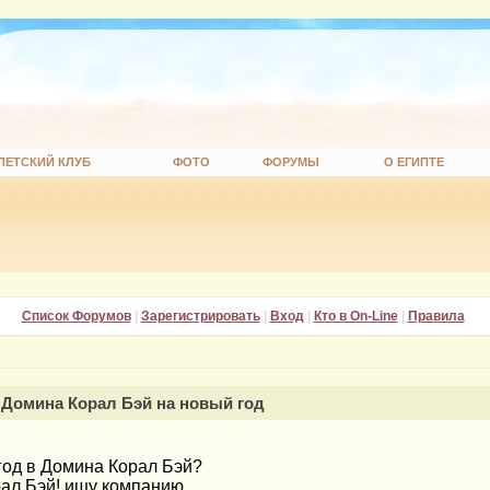
ПЕТСКИЙ КЛУБ
ФОТО
ФОРУМЫ
О ЕГИПТЕ
Список Форумов
|
Зарегистрировать
|
Вход
|
Кто в On-Line
|
Правила
 Домина Корал Бэй на новый год
 год в Домина Корал Бэй?
рал Бэй! ищу компанию