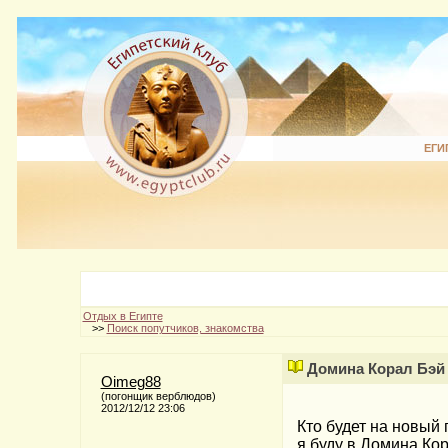
ЕГИ
Отдых в Египте
>>
Поиск попутчиков, знакомства
Домина Корал Бэй
Oimeg88
(погонщик верблюдов)
2012/12/12 23:06
Кто будет на новый
я буду в Домина Ко