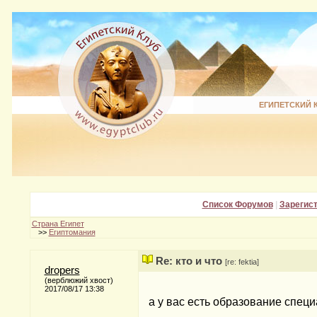
ЕГИПЕТСКИЙ 
Список Форумов
|
Зарегис
Страна Египет
>>
Египтомания
Re: кто и что
[re: fektia]
dropers
(верблюжий хвост)
2017/08/17 13:38
а у вас есть образование спец