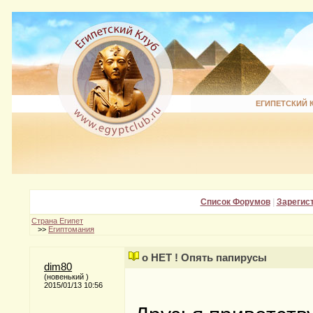
ЕГИПЕТСКИЙ 
Список Форумов
|
Зарегис
Страна Египет
>>
Египтомания
о НЕТ ! Опять папирусы
dim80
(новенький )
2015/01/13 10:56