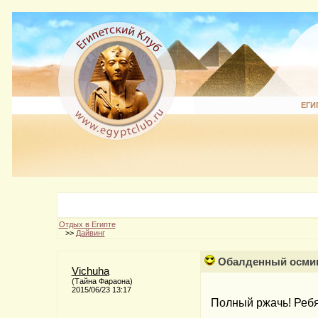
ЕГИ
Отдых в Египте
>>
Дайвинг
Обалденный осми
Vichuha
(Тайна Фараона)
2015/06/23 13:17
Полный ржачь! Ребя