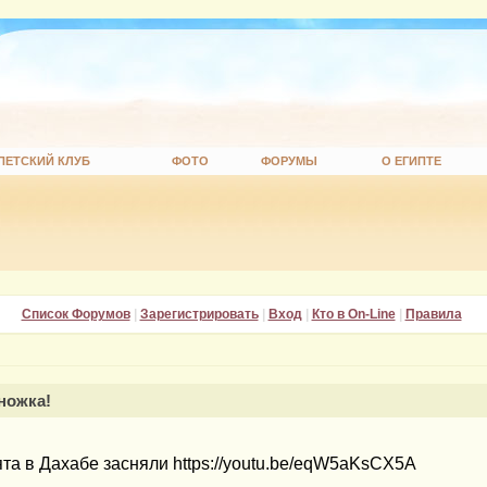
ПЕТСКИЙ КЛУБ
ФОТО
ФОРУМЫ
О ЕГИПТЕ
Список Форумов
|
Зарегистрировать
|
Вход
|
Кто в On-Line
|
Правила
ножка!
та в Дахабе засняли https://youtu.be/eqW5aKsCX5A