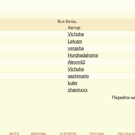
Вся Ветвь
Автор
Vichuha
Lelyam
verasha
Hurghadahome
Alexm62
Vichuha
gashmarig
kuler
sharmxxx
Перейти н
ФОТО
ФОРУМЫ
О ЕГИПТЕ
ПОГОДА
РАССКАЗ