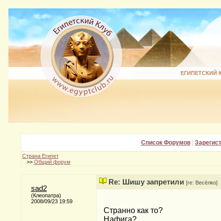
ЕГИПЕТСКИЙ 
Список Форумов
|
Зарегис
Страна Египет
>>
Общий форум
Re: Шишу запретили
[re: Весёлко]
sad2
(Клеопатра)
2008/09/23 19:59
Странно как то?
Нафига?