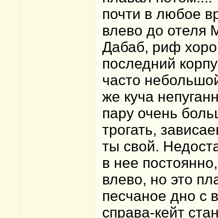
почти в любое в
влево до отеля М
Дабаб, риф хоро
последний корпу
часто небольшой
же куча непуган
пару очень боль
трогать, зависа
ты свой. Недост
в нее постоянно
влево, но это пл
песчаное дно с 
справа-кейт стан