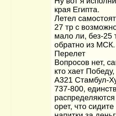
Ну вот я исполн
края Египта.
Летел самостоят
27 тр с возможн
мало ли, без-25 
обратно из МСК.
Перелет
Вопросов нет, с
кто хает Победу,
А321 Стамбул-Ху
737-800, единст
распределяются 
орет, что сидите
напитки за деньг