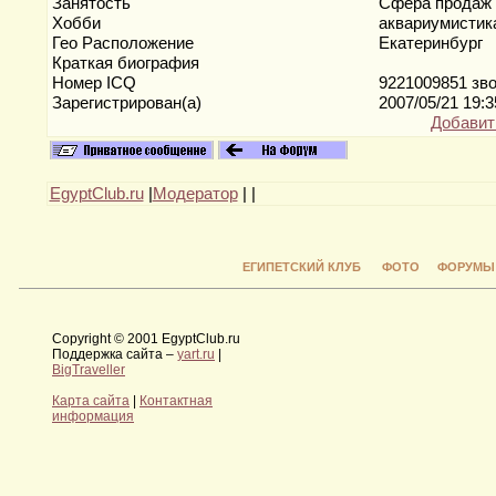
Занятость
Сфера продаж
Хобби
аквариумисти
Гео Расположение
Екатеринбург
Краткая биография
Номер ICQ
9221009851 зво
Зарегистрирован(а)
2007/05/21 19:
Добавит
EgyptClub.ru
|
Модератор
|
|
ЕГИПЕТСКИЙ КЛУБ
ФОТО
ФОРУМЫ
Copyright © 2001 EgyptClub.ru
Поддержка сайта –
yart.ru
|
BigTraveller
Карта сайта
|
Контактная
информация