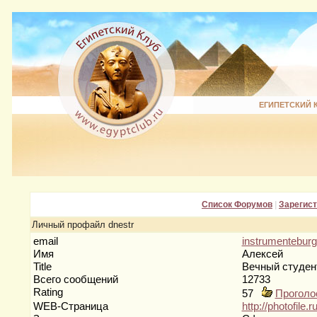
ЕГИПЕТСКИЙ 
Список Форумов
|
Зарегис
Личный профайл dnestr
email
instrumentebur
Имя
Алексей
Title
Вечный студе
Всего сообщений
12733
Rating
57
Проголо
WEB-Страница
http://photofile.