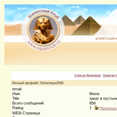
ЕГИПЕТСКИЙ 
Список Форумов
|
Зарегис
Личный профайл Stefaniaya2006
email
Имя
Мила
Title
закат в пусты
Всего сообщений
856
Rating
7
Проголос
WEB-Страница