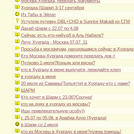
Москва-Хургада, передать документы
Хургада (Шарм) 3-17 сентября
Из Табы в Эйлат
Уступлю путевку DBL+CHD в Sunrise Makadi из СПб
Дахаб-Шарм с 22.07 по 4.08
Сейчас есть кто-нибудб в Аль Набиле?
Лечу Хургада - Москва 07.07. 11
Просьба к москвичам, находящимся сейчас в Хургаде
Кто Москва-Хургада помогите передать док-т
Пулково 1-июля?Коньяк или виски?
кто в Хургаду в июне выручите, передайте ключ
в хургаду в июне
20 июля из Самары(Тольятти) в Хургаду-кто с нами?
ШАРМ
Кто хочет в Шарм с 23.06?Срочно!
кто на днях в хургаду из москвы?
Ищу привлекательную особу))
с 25.07 по 05.08. в Арабиа Азур (Хургада)
в Шарм со 2 июля
кто из Москвы в Хургаду в июне?нужна помощь!