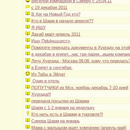
Веселой компашкой в Сиерру с 29.04.11
с 19 декабря 2011
В Хрг на Новый Год кто?
Кто в Шарм в начале апреля??
Я ИЩУ
Дахаб март-апрель 2011
Ищу ПрЫнцццессу
Помогите передать документы в Хургаду на этой
в декабре в египет...нас три парня...ищем компа
Лечу Хургада - Москва 08.08. кому что передать
в Египет в сентябре.
Из Табы в Эйлат
Один в отель
ПОПУТЧИКИ из Мск. ноябрь-декабрь 7-10 дней
Хургада!!!
передача посылки из Шарма
Шарм с 1-2 января на недельку
Кто нить есть в Шарме,в торговле?!
Сиерра Шарм на январь
Мама с малышом ищет компанию (апрель-май)