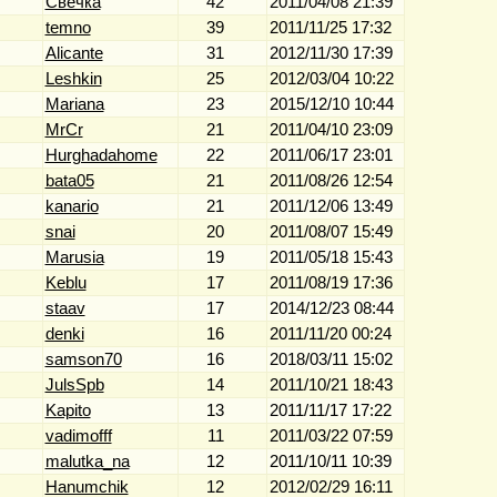
Свечка
42
2011/04/08 21:39
temno
39
2011/11/25 17:32
Alicante
31
2012/11/30 17:39
Leshkin
25
2012/03/04 10:22
Mariana
23
2015/12/10 10:44
MrCr
21
2011/04/10 23:09
Hurghadahome
22
2011/06/17 23:01
bata05
21
2011/08/26 12:54
kanario
21
2011/12/06 13:49
snai
20
2011/08/07 15:49
Marusia
19
2011/05/18 15:43
Keblu
17
2011/08/19 17:36
staav
17
2014/12/23 08:44
denki
16
2011/11/20 00:24
samson70
16
2018/03/11 15:02
JulsSpb
14
2011/10/21 18:43
Kapito
13
2011/11/17 17:22
vadimofff
11
2011/03/22 07:59
malutka_na
12
2011/10/11 10:39
Hanumchik
12
2012/02/29 16:11