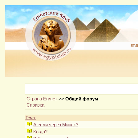
ЕГИ
Страна Египет
>>
Общий форум
Справка
Тема:
А если через Минск?
Когда?