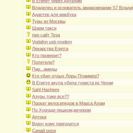
В Египет через Анталию
Владелец и основатель авиакомпании S7 Влади
Адаптер для макбука
Туры из Москвы
Шарм такси
про сайт Теза
Vodafon usb modem
Лекарства Египта
Кто проверит?
Полетели?
Пир...амиды
Кто убил отдых Лоры Пламмер?
В Египте акула убила туриста из Чехии
Sahl Hashees
Азуры тоже все??
Прокат велосипедов в Марса Алам
По Хургаде пешком,вечером
Аптека
Вдруг кому пригодится
Синай онли