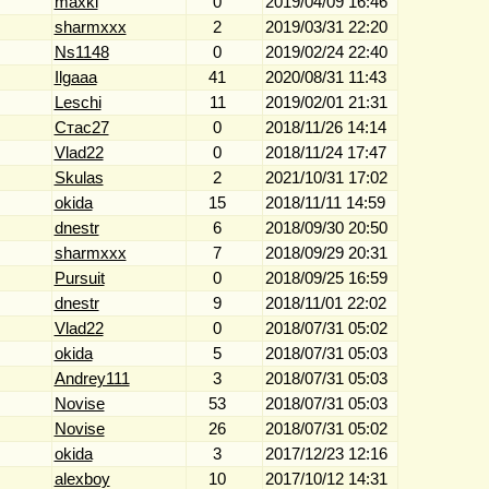
maxki
0
2019/04/09 16:46
sharmxxx
2
2019/03/31 22:20
Ns1148
0
2019/02/24 22:40
Ilgaaa
41
2020/08/31 11:43
Leschi
11
2019/02/01 21:31
Стас27
0
2018/11/26 14:14
Vlad22
0
2018/11/24 17:47
Skulas
2
2021/10/31 17:02
okida
15
2018/11/11 14:59
dnestr
6
2018/09/30 20:50
sharmxxx
7
2018/09/29 20:31
Pursuit
0
2018/09/25 16:59
dnestr
9
2018/11/01 22:02
Vlad22
0
2018/07/31 05:02
okida
5
2018/07/31 05:03
Andrey111
3
2018/07/31 05:03
Novise
53
2018/07/31 05:03
Novise
26
2018/07/31 05:02
okida
3
2017/12/23 12:16
alexboy
10
2017/10/12 14:31