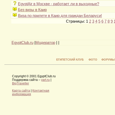
EgyptAir в Москве - работает ли в выходные?
Без визы в Каир
Виза по прилете в Каир для граждан Беларуси!
Страницы: 1
2
3
4
5
6
7
8
9
EgyptClub.ru
|
Модератор
|
|
ЕГИПЕТСКИЙ КЛУБ
ФОТО
ФОРУМЫ
Copyright © 2001 EgyptClub.ru
Поддержка сайта –
yart.ru
|
BigTraveller
Карта сайта
|
Контактная
информация