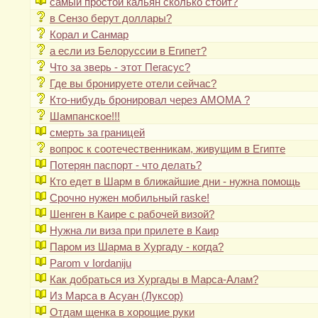
самый простой кальян сколько стоит?
в Сензо берут доллары?
Корал и Санмар
а если из Белоруссии в Египет?
Что за зверь - этот Пегасус?
Где вы бронируете отели сейчас?
Кто-нибудь бронировал через АМОМА ?
Шампанское!!!
смерть за границей
вопрос к соотечественникам, живущим в Египте
Потерян паспорт - что делать?
Кто едет в Шарм в ближайшие дни - нужна помощь
Срочно нужен мобильный raske!
Шенген в Каире с рабочей визой?
Нужна ли виза при прилете в Каир
Паром из Шарма в Хургаду - когда?
Parom v Iordaniju
Как добраться из Хургады в Марса-Алам?
Из Марса в Асуан (Луксор)
Отдам щенка в хорощие руки