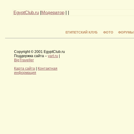
EgyptClub.ru
|
Модератор
|
|
ЕГИПЕТСКИЙ КЛУБ
ФОТО
ФОРУМЫ
Copyright © 2001 EgyptClub.ru
Поддержка сайта –
yart.ru
|
BigTraveller
Карта сайта
|
Контактная
информация