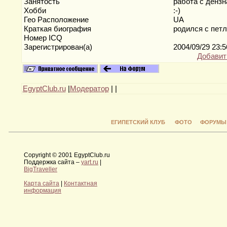
Занятость
работа с денз
Хобби
:-)
Гео Расположение
UA
Краткая биография
родился с пет
Номер ICQ
Зарегистрирован(а)
2004/09/29 23:
Добавит
EgyptClub.ru
|
Модератор
|
|
ЕГИПЕТСКИЙ КЛУБ
ФОТО
ФОРУМЫ
Copyright © 2001 EgyptClub.ru
Поддержка сайта –
yart.ru
|
BigTraveller
Карта сайта
|
Контактная
информация