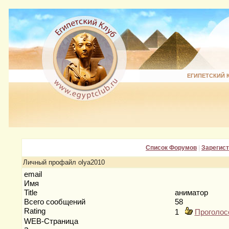
ЕГИПЕТСКИЙ 
Список Форумов
|
Зарегис
Личный профайл olya2010
email
Имя
Title
аниматор
Всего сообщений
58
Rating
1
Проголос
WEB-Страница