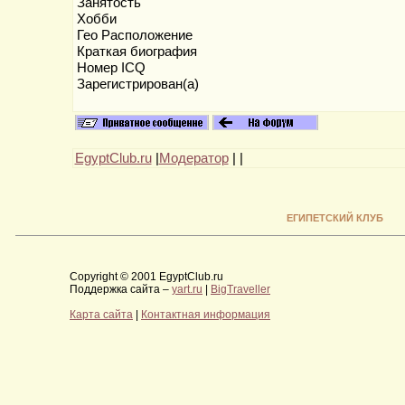
Занятость
Хобби
Гео Расположение
Краткая биография
Номер ICQ
Зарегистрирован(а)
EgyptClub.ru
|
Модератор
|
|
ЕГИПЕТСКИЙ КЛУБ
Copyright © 2001 EgyptClub.ru
Поддержка сайта –
yart.ru
|
BigTraveller
Карта сайта
|
Контактная информация