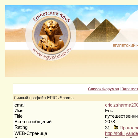
ЕГИПЕТСКИЙ 
Список Форумов
|
Зарегис
Личный профайл ERICizSharma
email
ericizsharma200
Имя
Eric
Title
путешественн
Всего сообщений
2078
Rating
31
Проголо
WEB-Страница
http://fotki.yan