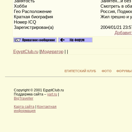
Занятость
Занятен...и бе
Хобби
Смотреть в об
Гео Расположение
Россия, Подм
Краткая биография
Жил грешно и ум
Номер ICQ
Зарегистрирован(а)
2004/01/21 23:
Добавит
EgyptClub.ru
|
Модератор
|
|
ЕГИПЕТСКИЙ КЛУБ
ФОТО
ФОРУМЫ
Copyright © 2001 EgyptClub.ru
Поддержка сайта –
yart.ru
|
BigTraveller
Карта сайта
|
Контактная
информация