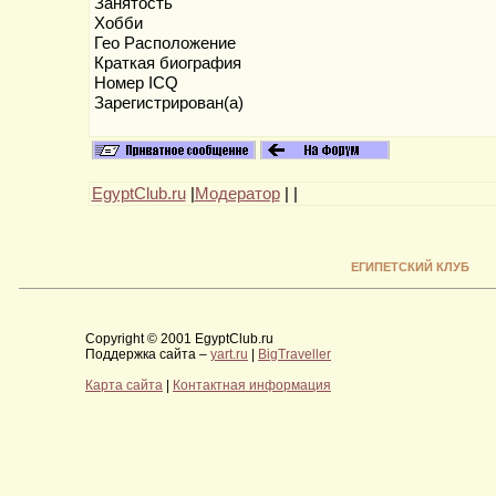
Занятость
Хобби
Гео Расположение
Краткая биография
Номер ICQ
Зарегистрирован(а)
EgyptClub.ru
|
Модератор
|
|
ЕГИПЕТСКИЙ КЛУБ
Copyright © 2001 EgyptClub.ru
Поддержка сайта –
yart.ru
|
BigTraveller
Карта сайта
|
Контактная информация