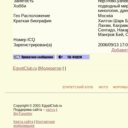
Занятость
http://fotki.yan
Хобби
подводный мир
кинология, дре
Гео Расположение
Москва
Краткая биография
Хилтон Шарк Б
Лахми, Кахрам
Сентидо, Накар
Мангров Бей, 
Номер ICQ
Зарегистрирован(а)
2006/09/13 17:
Добавит
EgyptClub.ru
|
Модератор
|
|
ЕГИПЕТСКИЙ КЛУБ
ФОТО
ФОРУМЫ
Copyright © 2001 EgyptClub.ru
Поддержка сайта –
yart.ru
|
BigTraveller
Карта сайта
|
Контактная
информация