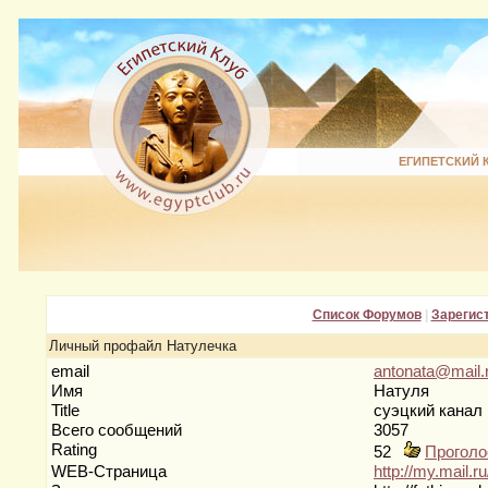
ЕГИПЕТСКИЙ 
Список Форумов
|
Зарегис
Личный профайл Натулечка
email
antonata@mail.
Имя
Натуля
Title
суэцкий канал
Всего сообщений
3057
Rating
52
Проголо
WEB-Страница
http://my.mail.r