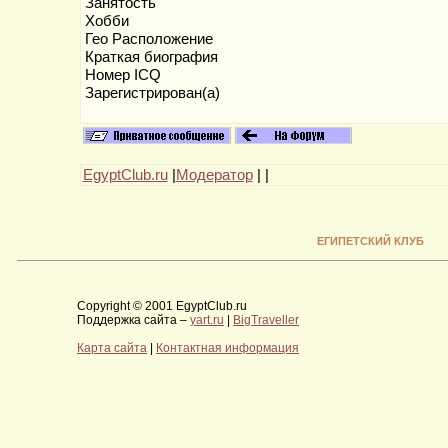
Занятость
Хобби
Гео Расположение
Краткая биография
Номер ICQ
Зарегистрирован(а)
EgyptClub.ru
|
Модератор
|
|
ЕГИПЕТСКИЙ КЛУБ
Copyright © 2001 EgyptClub.ru
Поддержка сайта –
yart.ru
|
BigTraveller
Карта сайта
|
Контактная информация