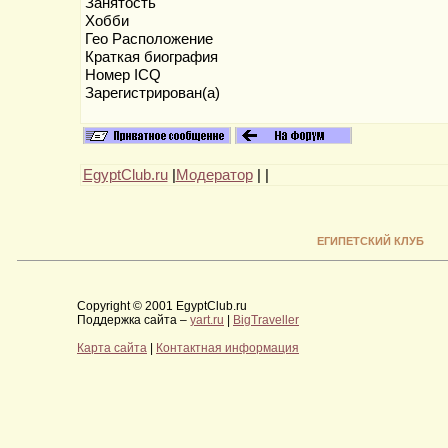
Занятость
Хобби
Гео Расположение
Краткая биография
Номер ICQ
Зарегистрирован(а)
EgyptClub.ru
|
Модератор
|
|
ЕГИПЕТСКИЙ КЛУБ
Copyright © 2001 EgyptClub.ru
Поддержка сайта –
yart.ru
|
BigTraveller
Карта сайта
|
Контактная информация