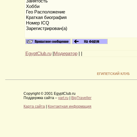
Занятость
Хобби
Гео Расположение
Краткая биография
Номер ICQ
Зарегистрирован(а)
EgyptClub.ru
|
Модератор
|
|
ЕГИПЕТСКИЙ КЛУБ
Copyright © 2001 EgyptClub.ru
Поддержка сайта –
yart.ru
|
BigTraveller
Карта сайта
|
Контактная информация