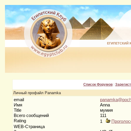
ЕГИПЕТСКИЙ 
Список Форумов
|
Зарегис
Личный профайл Panamka
email
panamka@pocht
Имя
Anna
Title
мумия
Всего сообщений
111
Rating
1
Проголос
WEB-Страница