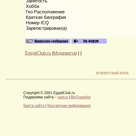
Занятость
Хобби
Гео Расположение
Краткая биография
Номер ICQ
Зарегистрирован(а)
EgyptClub.ru
|
Модератор
|
|
ЕГИПЕТСКИЙ КЛУБ
Copyright © 2001 EgyptClub.ru
Поддержка сайта –
yart.ru
|
BigTraveller
Карта сайта
|
Контактная информация