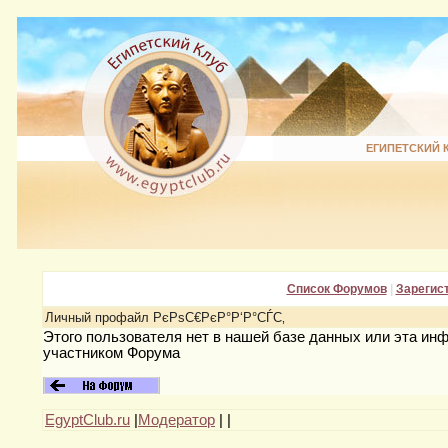
ЕГИПЕТСКИЙ 
Список Форумов
|
Зарегис
Личный профайл РєРѕС€РєР°Р‘Р°СЃС‚
Этого пользователя нет в нашей базе данных или эта ин
участником Форума
EgyptClub.ru
|
Модератор
|
|