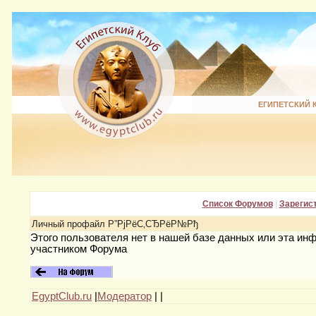
ЕГИПЕТСКИЙ 
Список Форумов
|
Зарегис
Личный профайл Р”РјРёС‚СЂРёР№Рђ
Этого пользователя нет в нашей базе данных или эта ин
участником Форума
EgyptClub.ru
|
Модератор
|
|