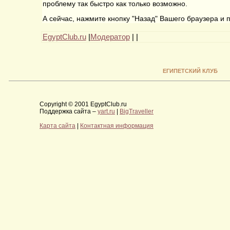
проблему так быстро как только возможно.
А сейчас, нажмите кнопку "Назад" Вашего браузера и
EgyptClub.ru
|
Модератор
|
|
ЕГИПЕТСКИЙ КЛУБ
Copyright © 2001 EgyptClub.ru
Поддержка сайта –
yart.ru
|
BigTraveller
Карта сайта
|
Контактная информация